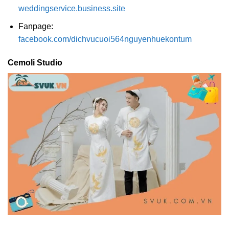
weddingservice.business.site
Fanpage:
facebook.com/dichvucuoi564nguyenhuekontum
Cemoli Studio