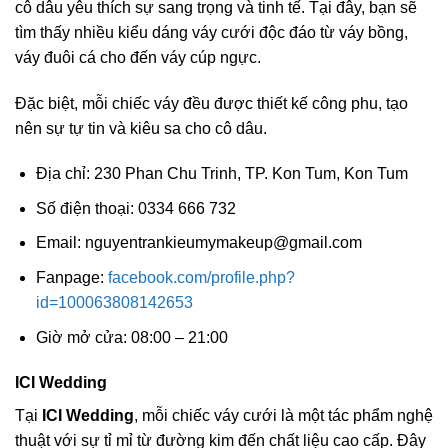
cô dâu yêu thích sự sang trọng và tinh tế. Tại đây, bạn sẽ
tìm thấy nhiều kiểu dáng váy cưới độc đáo từ váy bồng,
váy đuôi cá cho đến váy cúp ngực.
Đặc biệt, mỗi chiếc váy đều được thiết kế công phu, tạo
nên sự tự tin và kiêu sa cho cô dâu.
Địa chỉ: 230 Phan Chu Trinh, TP. Kon Tum, Kon Tum
Số điện thoại: 0334 666 732
Email:
nguyentrankieumymakeup@gmail.com
Fanpage:
facebook.com/profile.php?
id=100063808142653
Giờ mở cửa: 08:00 – 21:00
ICI Wedding
Tại
ICI Wedding
, mỗi chiếc váy cưới là một tác phẩm nghệ
thuật với sự tỉ mỉ từ đường kim đến chất liệu cao cấp. Đây