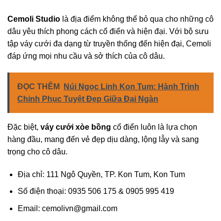
Cemoli Studio
là địa điểm không thể bỏ qua cho những cô
dâu yêu thích phong cách cổ điển và hiện đại. Với bộ sưu
tập váy cưới đa dạng từ truyền thống đến hiện đại, Cemoli
đáp ứng mọi nhu cầu và sở thích của cô dâu.
ĐỌC THÊM
Núi Ngọc Linh Kon Tum: Hành Trình
Chinh Phục Tuyệt Đẹp Giữa Đại Ngàn
Đặc biệt,
váy cưới xòe bồng
cổ điển luôn là lựa chọn
hàng đầu, mang đến vẻ đẹp dịu dàng, lộng lẫy và sang
trọng cho cô dâu.
Địa chỉ: 111 Ngô Quyền, TP. Kon Tum, Kon Tum
Số điện thoại: 0935 506 175 & 0905 995 419
Email:
cemolivn@gmail.com