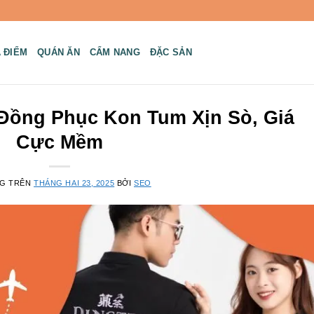
A ĐIỂM
QUÁN ĂN
CẨM NANG
ĐẶC SẢN
 Đồng Phục Kon Tum Xịn Sò, Giá
Cực Mềm
NG TRÊN
THÁNG HAI 23, 2025
BỞI
SEO