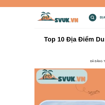
Chuyển
đến
nội
ĐỊ
dung
Top 10 Địa Điểm D
ĐÃ ĐĂNG 