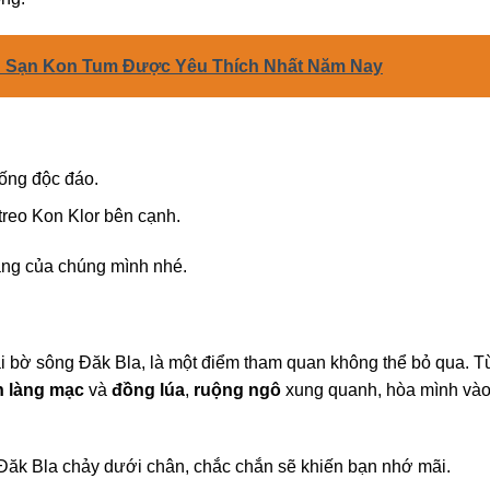
 Sạn Kon Tum Được Yêu Thích Nhất Năm Nay
ống độc đáo.
treo Kon Klor bên cạnh.
rang của chúng mình nhé.
hai bờ sông Đăk Bla, là một điểm tham quan không thể bỏ qua. T
h làng mạc
và
đồng lúa
,
ruộng ngô
xung quanh, hòa mình và
Đăk Bla chảy dưới chân, chắc chắn sẽ khiến bạn nhớ mãi.