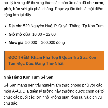
nơi lý tưởng để thưởng thức các món ăn dân dã như
cơm,
phở, bún
với giá phải chăng. Phục vụ tận tình là một điểm
cộng lớn tại đây.
Địa chỉ
: 529 Nguyễn Huệ, P. Quyết Thắng, Tp Kon Tum
Giờ mở cửa
: 10:00 – 22:00
Mức giá
: 50.000 – 300.000 đồng
ĐỌC THÊM
Khám Phá Top 9 Quán Trà Sữa Kon
Tum Độc Đáo, Đáng Thử Nhất
Nhà Hàng Kon Tum Sê San
Sê San mang đến trải nghiệm ẩm thực phong phú với các
món Á-Âu. Địa điểm lý tưởng này thường được chọn để tổ
chức các buổi tiệc lớn nhờ không gian rộng rãi và dịch vụ
chu đáo.