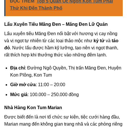
ĐỌC THÊM
Top 5 Quán Ốc Ngon Kon Tum Phải
Thử Khi Đến Thành Phố
Lẩu Xuyên Tiêu Măng Đen – Măng Đen Lữ Quán
Lẩu xuyên tiêu Măng Đen nổi bật với hương vị cay nồng
và vị ngọt tự nhiên từ các loại thảo mộc như
kỷ tử
và
táo
đỏ
. Nước lẩu được hầm kỹ lưỡng, tạo nên vị ngọt thanh,
rất thích hợp khi thưởng thức vào những đêm lạnh.
Địa chỉ
: Đường Ngô Quyền, Thị trấn Măng Đen, Huyện
Kon Plông, Kon Tum
Giờ mở cửa
: 11:00 – 20:00
Mức giá
: 100.000 – 250.000 đồng
Nhà Hàng Kon Tum Marian
Được biết đến là nơi tổ chức sự kiện, tiệc cưới hàng đầu,
Marian mang đến không gian trang nhã và các phòng riêng