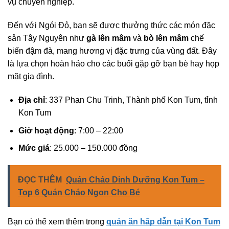
vụ chuyên nghiệp.
Đến với Ngói Đỏ, bạn sẽ được thưởng thức các món đặc
sản Tây Nguyên như
gà lên mâm
và
bò lên mâm
chế
biến đậm đà, mang hương vị đặc trưng của vùng đất. Đây
là lựa chọn hoàn hảo cho các buổi gặp gỡ bạn bè hay họp
mặt gia đình.
Địa chỉ
: 337 Phan Chu Trinh, Thành phố Kon Tum, tỉnh
Kon Tum
Giờ hoạt động
: 7:00 – 22:00
Mức giá
: 25.000 – 150.000 đồng
ĐỌC THÊM
Quán Cháo Dinh Dưỡng Kon Tum –
Top 6 Quán Cháo Ngon Cho Bé
Bạn có thể xem thêm trong
quán ăn hấp dẫn tại Kon Tum