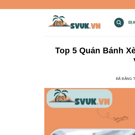
Chuyển
đến
nội
ĐỊ
dung
Top 5 Quán Bánh X
ĐÃ ĐĂNG 