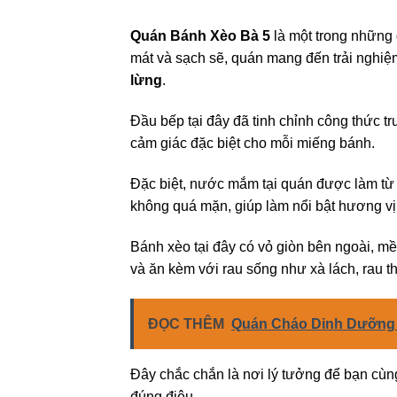
Quán Bánh Xèo Bà 5
là một trong những 
mát và sạch sẽ, quán mang đến trải nghiệ
lừng
.
Đầu bếp tại đây đã tinh chỉnh công thức t
cảm giác đặc biệt cho mỗi miếng bánh.
Đặc biệt, nước mắm tại quán được làm từ
không quá mặn, giúp làm nổi bật hương vị
Bánh xèo tại đây có vỏ giòn bên ngoài, m
và ăn kèm với rau sống như xà lách, rau t
ĐỌC THÊM
Quán Cháo Dinh Dưỡng 
Đây chắc chắn là nơi lý tưởng để bạn cù
đúng điệu.