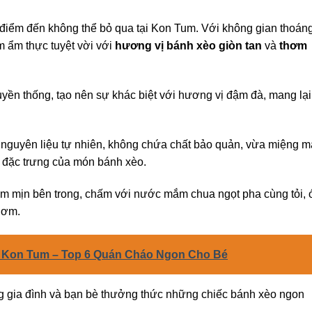
điểm đến không thể bỏ qua tại Kon Tum. Với không gian thoán
m ẩm thực tuyệt vời với
hương vị bánh xèo giòn tan
và
thơm
ruyền thống, tạo nên sự khác biệt với hương vị đậm đà, mang lại
 nguyên liệu tự nhiên, không chứa chất bảo quản, vừa miệng m
 đặc trưng của món bánh xèo.
ềm mịn bên trong, chấm với nước mắm chua ngọt pha cùng tỏi, ớ
hơm.
Kon Tum – Top 6 Quán Cháo Ngon Cho Bé
ng gia đình và bạn bè thưởng thức những chiếc bánh xèo ngon