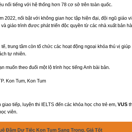
u nổi tiếng với hệ thống hơn 78 cơ sở trên toàn quốc.
2022, nổi bật với không gian học tập hiện đại, đội ngũ giáo v
à giáo trình được phát triển độc quyền từ các nhà xuất bản h
tế, trung tâm còn tổ chức các hoạt động ngoại khóa thú vị giúp
ách tự nhiên.
n muốn theo đuổi một lộ trình học tiếng Anh bài bản.
 TP. Kon Tum, Kon Tum
 giao tiếp, luyện thi IELTS đến các khóa học cho trẻ em,
VUS
t
học viên.
ê Đầm Dự Tiệc Kon Tum Sang Trọng, Giá Tốt