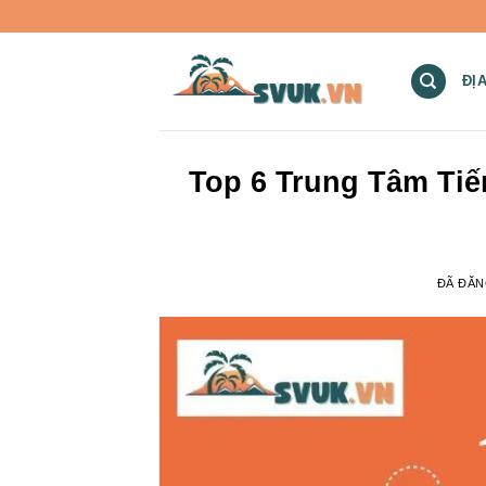
Chuyển
đến
nội
ĐỊ
dung
Top 6 Trung Tâm Tiế
ĐÃ ĐĂ